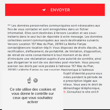
ENVOYER
** Les données personnelles communiquées sont nécessaires aux
fins de vous contacter et sont enregistrées dans un fichier
informatisé. Elles sont destinées à Vercors Location et ses sous-
traitants dans le seul but de répondre à votre message. Les données
collectées seront communiquées aux seuls destinataires suivants:
Vercors Location 157 Mas du Plan, 26190 La Motte-Fanjas
contact@vercors-location-btp.fr. Vous disposez de droits d’accès, de
rectification, d’effacement, de portabilité, de limitation, d’opposition,
de retrait de votre consentement à tout moment et du droit
d’introduire une réclamation auprès d’une autorité de contrôle, ainsi
que d’organiser le sort de vos données post-mortem. Vous pouvez
exercer ces droits par voie postale à l'adresse 157 Mas du Plan,
26190 La Motte-Fanjas ou par courrier électronique à l'adresse
contact@vercors-location-btp.fr. Un justificatif d'identité pourra vous
être demandé. Nous conservons vos données pendant la période de
prise de contact puis pendant la durée de prescription légale aux
fins probatoires et de gestion des contentieux. Vous avez le droit de
vous inscrire sur la liste d'opposition au démarchage téléphonique,
Ce site utilise des cookies et
disponible à cette adresse:
Bloctel.gouv.fr
. Consultez le site cnil.fr
vous donne le contrôle sur
pour plus d’informations sur vos droits.
ceux que vous souhaitez
activer