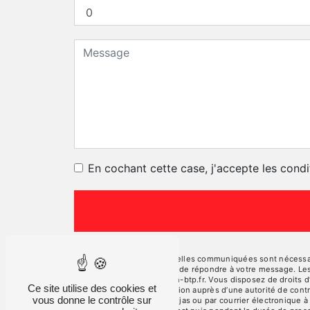
En cochant cette case, j'accepte les condi
** Les données personnelles communiquées sont nécessaires
traitants dans le seul but de répondre à votre message. L
contact@vercors-location-btp.fr. Vous disposez de droits d’a
Ce site utilise des cookies et
d’introduire une réclamation auprès d’une autorité de cont
vous donne le contrôle sur
Plan, 26190 La Motte-Fanjas ou par courrier électronique à