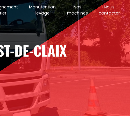
gnement
Manutention
Nos
Nous
ier
levage
machines
contacter
ST-DE-CLAIX