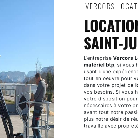
VERCORS LOCA
LOCATION MATÉRIEL BTP À
SAINT-JU
L’entreprise
Vercors L
matériel btp
, si vous
usant d’une expérience
tout en oeuvre pour v
dans votre projet de
l
vos besoins. Si vous 
votre disposition pou
nécessaires à votre p
avant tout notre pass
plus notre désir de réu
travaille avec propreté