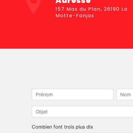
Adresse
157 Mas du Plan, 26190 La
Motte-Fanjas
Combien font trois plus dix