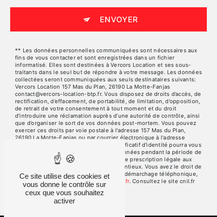
ENVOYER
** Les données personnelles communiquées sont nécessaires aux
fins de vous contacter et sont enregistrées dans un fichier
informatisé. Elles sont destinées à Vercors Location et ses sous-
traitants dans le seul but de répondre à votre message. Les données
collectées seront communiquées aux seuls destinataires suivants:
Vercors Location 157 Mas du Plan, 26190 La Motte-Fanjas
contact@vercors-location-btp.fr. Vous disposez de droits d’accès, de
rectification, d’effacement, de portabilité, de limitation, d’opposition,
de retrait de votre consentement à tout moment et du droit
d’introduire une réclamation auprès d’une autorité de contrôle, ainsi
que d’organiser le sort de vos données post-mortem. Vous pouvez
exercer ces droits par voie postale à l'adresse 157 Mas du Plan,
26190 La Motte-Fanjas ou par courrier électronique à l'adresse
contact@vercors-location-btp.fr. Un justificatif d'identité pourra vous
être demandé. Nous conservons vos données pendant la période de
prise de contact puis pendant la durée de prescription légale aux
fins probatoires et de gestion des contentieux. Vous avez le droit de
vous inscrire sur la liste d'opposition au démarchage téléphonique,
Ce site utilise des cookies et
disponible à cette adresse:
Bloctel.gouv.fr
. Consultez le site cnil.fr
vous donne le contrôle sur
pour plus d’informations sur vos droits.
ceux que vous souhaitez
activer