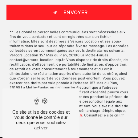
ENVOYER
** Les données personnelles communiquées sont nécessaires aux
fins de vous contacter et sont enregistrées dans un fichier
informatisé. Elles sont destinées à Vercors Location et ses sous-
traitants dans le seul but de répondre à votre message. Les données
collectées seront communiquées aux seuls destinataires suivants:
Vercors Location 157 Mas du Plan, 26190 La Motte-Fanjas
contact@vercors-location-btp.fr. Vous disposez de droits d’accès, de
rectification, d’effacement, de portabilité, de limitation, d’opposition,
de retrait de votre consentement à tout moment et du droit
d’introduire une réclamation auprès d’une autorité de contrôle, ainsi
que d’organiser le sort de vos données post-mortem. Vous pouvez
exercer ces droits par voie postale à l'adresse 157 Mas du Plan,
26190 La Motte-Fanjas ou par courrier électronique à l'adresse
contact@vercors-location-btp.fr. Un justificatif d'identité pourra vous
être demandé. Nous conservons vos données pendant la période de
prise de contact puis pendant la durée de prescription légale aux
fins probatoires et de gestion des contentieux. Vous avez le droit de
vous inscrire sur la liste d'opposition au démarchage téléphonique,
Ce site utilise des cookies et
disponible à cette adresse:
Bloctel.gouv.fr
. Consultez le site cnil.fr
vous donne le contrôle sur
pour plus d’informations sur vos droits.
ceux que vous souhaitez
activer