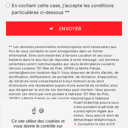
En cochant cette case, j'accepte les conditions
particulières ci-dessous **
ENVOYER
** Les données personnelles communiquées sont nécessaires aux
fins de vous contacter et sont enregistrées dans un fichier
informatisé. Elles sont destinées à Vercors Location et ses sous-
traitants dans le seul but de répondre à votre message. Les données
collectées seront communiquées aux seuls destinataires suivants:
Vercors Location 157 Mas du Plan, 26190 La Motte-Fanjas
contact@vercors-location-btp.fr. Vous disposez de droits d’accès, de
rectification, d’effacement, de portabilité, de limitation, d’opposition,
de retrait de votre consentement à tout moment et du droit
d’introduire une réclamation auprès d’une autorité de contrôle, ainsi
que d’organiser le sort de vos données post-mortem. Vous pouvez
exercer ces droits par voie postale à l'adresse 157 Mas du Plan,
26190 La Motte-Fanjas ou par courrier électronique à l'adresse
contact@vercors-location-btp.fr. Un justificatif d'identité pourra vous
être demandé. Nous conservons vos données pendant la période de
prise de contact puis pendant la durée de prescription légale aux
fins probatoires et de gestion des contentieux. Vous avez le droit de
vous inscrire sur la liste d'opposition au démarchage téléphonique,
Ce site utilise des cookies et
disponible à cette adresse:
Bloctel.gouv.fr
. Consultez le site cnil.fr
vous donne le contrôle sur