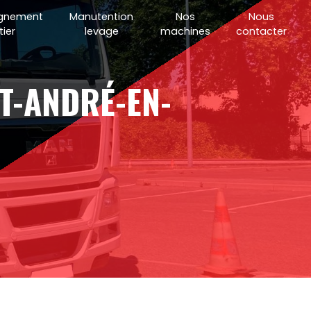
gnement
Manutention
Nos
Nous
ier
levage
machines
contacter