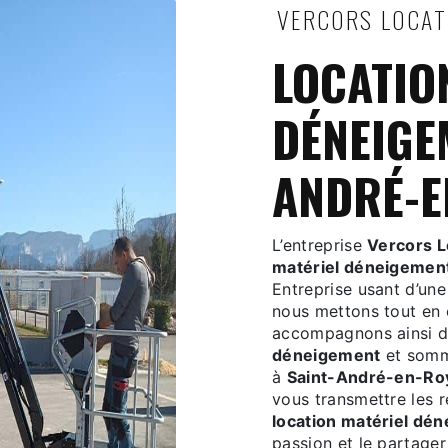
VERCORS LOCA
LOCATION MATÉRIEL
DÉNEIGE
ANDRÉ-E
L’entreprise
Vercors L
matériel déneigemen
Entreprise usant d’une
nous mettons tout en 
accompagnons ainsi d
déneigement
et somme
à
Saint-André-en-Ro
vous transmettre les 
location matériel dé
passion et le partager