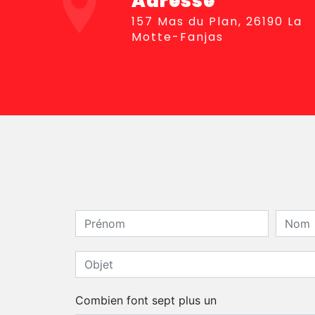
Adresse
157 Mas du Plan, 26190 La
Motte-Fanjas
Combien font sept plus un