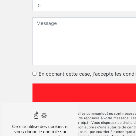
En cochant cette case, j'accepte les condi
** Les données personnelles communiquées sont nécessaires
traitants dans le seul but de répondre à votre message. L
contact@vercors-location-btp.fr. Vous disposez de droits d’a
Ce site utilise des cookies et
d’introduire une réclamation auprès d’une autorité de cont
vous donne le contrôle sur
Plan, 26190 La Motte-Fanjas ou par courrier électronique à