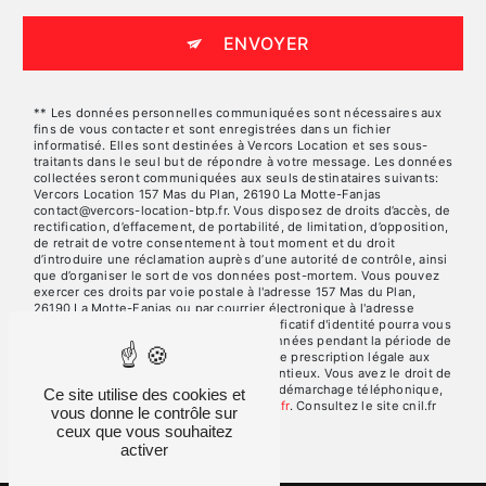
ENVOYER
** Les données personnelles communiquées sont nécessaires aux
fins de vous contacter et sont enregistrées dans un fichier
informatisé. Elles sont destinées à Vercors Location et ses sous-
traitants dans le seul but de répondre à votre message. Les données
collectées seront communiquées aux seuls destinataires suivants:
Vercors Location 157 Mas du Plan, 26190 La Motte-Fanjas
contact@vercors-location-btp.fr. Vous disposez de droits d’accès, de
rectification, d’effacement, de portabilité, de limitation, d’opposition,
de retrait de votre consentement à tout moment et du droit
d’introduire une réclamation auprès d’une autorité de contrôle, ainsi
que d’organiser le sort de vos données post-mortem. Vous pouvez
exercer ces droits par voie postale à l'adresse 157 Mas du Plan,
26190 La Motte-Fanjas ou par courrier électronique à l'adresse
contact@vercors-location-btp.fr. Un justificatif d'identité pourra vous
être demandé. Nous conservons vos données pendant la période de
prise de contact puis pendant la durée de prescription légale aux
fins probatoires et de gestion des contentieux. Vous avez le droit de
vous inscrire sur la liste d'opposition au démarchage téléphonique,
Ce site utilise des cookies et
disponible à cette adresse:
Bloctel.gouv.fr
. Consultez le site cnil.fr
vous donne le contrôle sur
pour plus d’informations sur vos droits.
ceux que vous souhaitez
activer