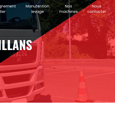
gnement
Manutention
Nos
Nous
ier
levage
machines
contacter
ILLANS