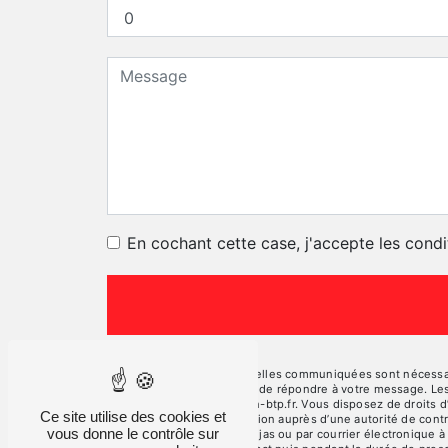
En cochant cette case, j'accepte les condi
** Les données personnelles communiquées sont nécessaires
traitants dans le seul but de répondre à votre message. L
contact@vercors-location-btp.fr. Vous disposez de droits d’a
Ce site utilise des cookies et
d’introduire une réclamation auprès d’une autorité de cont
vous donne le contrôle sur
Plan, 26190 La Motte-Fanjas ou par courrier électronique à