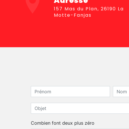
Adresse
157 Mas du Plan, 26190 La
Motte-Fanjas
Combien font deux plus zéro